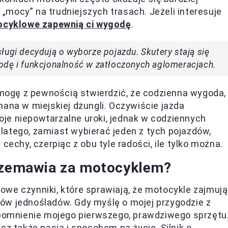
mocy” na trudniejszych trasach. Jeżeli interesuje
tocyklowe zapewnią ci wygodę
.
ługi decydują o wyborze pojazdu. Skutery stają się
odę i funkcjonalność w zatłoczonych aglomeracjach.
ogę z pewnością stwierdzić, że codzienna wygoda,
nana w miejskiej dżungli. Oczywiście jazda
je niepowtarzalne uroki, jednak w codziennych
latego, zamiast wybierać jeden z tych pojazdów,
cechy, czerpiąc z obu tyle radości, ile tylko można.
przemawia za motocyklem?
we czynniki, które sprawiają, że motocykle zajmują
ów jednośladów. Gdy myślę o mojej przygodzie z
omnienie mojego pierwszego, prawdziwego sprzętu
cz także pasją i sposobem na życie. Silnik o