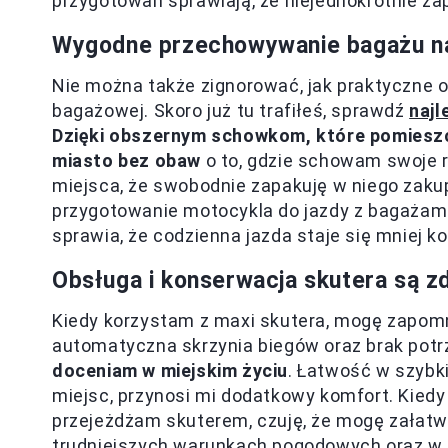
przygotowań sprawiają, że niejednokrotnie 
Wygodne przechowywanie bagażu n
Nie można także zignorować, jak praktyczne o
bagażowej. Skoro już tu trafiłeś, sprawdź
najl
Dzięki obszernym schowkom, które pomieszcz
miasto bez obaw
o to, gdzie schowam swoje rz
miejsca, że swobodnie zapakuję w niego zakup
przygotowanie motocykla do jazdy z bagażami
sprawia, że codzienna jazda staje się mniej 
Obsługa i konserwacja skutera są 
Kiedy korzystam z maxi skutera, mogę zapomn
automatyczna skrzynia biegów oraz brak pot
doceniam w miejskim życiu
. Łatwość w szybk
miejsc, przynosi mi dodatkowy komfort. Kied
przejeżdżam skuterem, czuję, że mogę załatw
trudniejszych warunkach pogodowych oraz w k