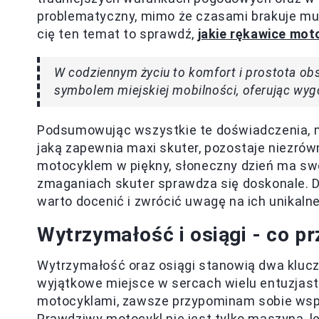
problematyczny, mimo że czasami brakuje mu „
cię ten temat to sprawdź,
jakie rękawice mo
W codziennym życiu to komfort i prostota obs
symbolem miejskiej mobilności, oferując wyg
Podsumowując wszystkie te doświadczenia, m
jaką zapewnia maxi skuter, pozostaje niezrów
motocyklem w piękny, słoneczny dzień ma swo
zmaganiach skuter sprawdza się doskonale. D
warto docenić i zwrócić uwagę na ich unikalne 
Wytrzymałość i osiągi - co 
Wytrzymałość oraz osiągi stanowią dwa kluczo
wyjątkowe miejsce w sercach wielu entuzjast
motocyklami, zawsze przypominam sobie wsp
Prawdziwy motocykl nie jest tylko maszyną, le