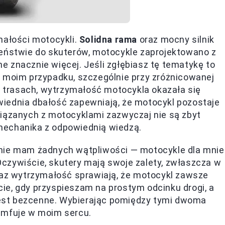
małości motocykli.
Solidna rama
oraz mocny silnik
ieństwie do skuterów, motocykle zaprojektowano z
 znacznie więcej. Jeśli zgłębiasz tę tematykę to
W moim przypadku, szczególnie przy zróżnicowanej
ch trasach, wytrzymałość motocykla okazała się
iednia dbałość zapewniają, że motocykl pozostaje
wiązanych z motocyklami zazwyczaj nie są zbyt
mechanika z odpowiednią wiedzą.
 nie mam żadnych wątpliwości — motocykle dla mnie
. Oczywiście, skutery mają swoje zalety, zwłaszcza w
oraz wytrzymałość sprawiają, że motocykl zawsze
ie, gdy przyspieszam na prostym odcinku drogi, a
 jest bezcenne. Wybierając pomiędzy tymi dwoma
umfuje w moim sercu.