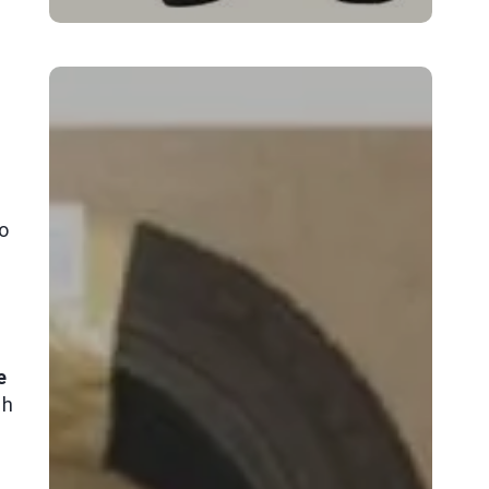
o
e
ch