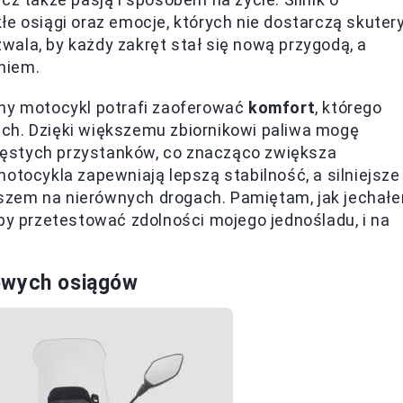
łe osiągi oraz emocje, których nie dostarczą skutery
ala, by każdy zakręt stał się nową przygodą, a
niem.
jny motocykl potrafi zaoferować
komfort
, którego
ch. Dzięki większemu zbiornikowi paliwa mogę
ęstych przystanków, co znacząco zwiększa
otocykla zapewniają lepszą stabilność, a silniejsze
szem na nierównych drogach. Pamiętam, jak jechał
 by przetestować zdolności mojego jednośladu, i na
owych osiągów