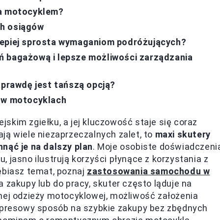
za motocyklem?
ch osiągów
lepiej sprosta wymaganiom podróżujących?
ń bagażową i lepsze możliwości zarządzania
aprawdę jest tańszą opcją?
ż w motocyklach
skim zgiełku, a jej kluczowość staje się coraz
ją wiele niezaprzeczalnych zalet, to
maxi skutery
nąć je na dalszy plan
. Moje osobiste doświadczeni
 jasno ilustrują korzyści płynące z korzystania z
ębiasz temat, poznaj
zastosowania samochodu w
a zakupy lub do pracy, skuter często ląduje na
nej odzieży motocyklowej, możliwość założenia
kspresowy sposób na szybkie zakupy bez zbędnych