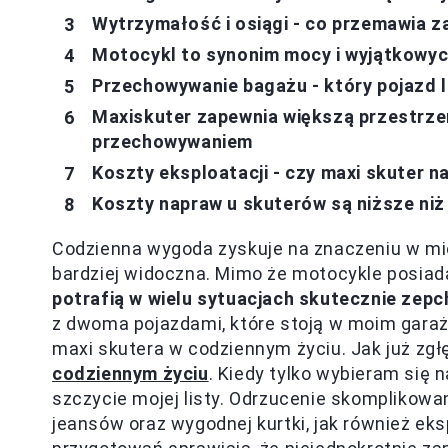
Wytrzymałość i osiągi - co przemawia 
Motocykl to synonim mocy i wyjątkowy
Przechowywanie bagażu - który pojazd 
Maxiskuter zapewnia większą przestrze
przechowywaniem
Koszty eksploatacji - czy maxi skuter n
Koszty napraw u skuterów są niższe ni
Codzienna wygoda zyskuje na znaczeniu w miej
bardziej widoczna. Mimo że motocykle posiada
potrafią w wielu sytuacjach skutecznie zepch
z dwoma pojazdami, które stoją w moim garażu,
maxi skutera w codziennym życiu. Jak już zgł
codziennym życiu
. Kiedy tylko wybieram się n
szczycie mojej listy. Odrzucenie skomplikowa
jeansów oraz wygodnej kurtki, jak również e