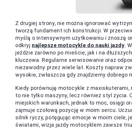
Z drugiej strony, nie można ignorować wytrzy
tworzą fundament ich konstrukcji. W przeciw
myślą o intensywnym użytkowaniu i znoszą one
odkryj
najlepsze motocykle do nauki jazdy
. 
jeździe zarówno po mieście, jak i na dłuższy
kluczowa. Regularne serwisowanie oraz odpow
niezawodny przez wiele lat. Koszty napraw z
wysokie, zwłaszcza gdy znajdziemy dobrego 
Kiedy porównuję motocykle z maxiskuterami,
to nie tylko maszyny, lecz również styl życia
miejskich warunkach, jednak to moc, osiągi 
zajmuje czołową pozycję w moim sercu. Uczuc
silnik ryczy, potęgując emocje w moim ciele,
światami, wizja jazdy motocyklem zawsze tri