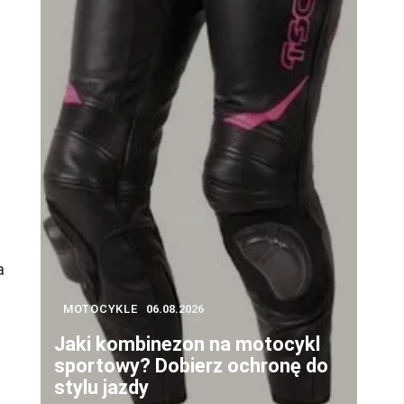
a
MOTOCYKLE
06.08.2026
Jaki kombinezon na motocykl
sportowy? Dobierz ochronę do
stylu jazdy