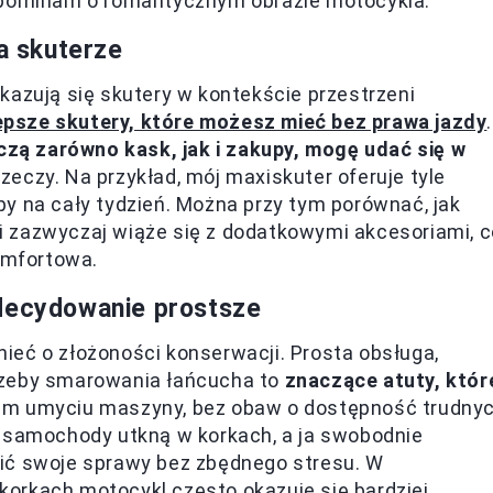
zapominam o romantycznym obrazie motocykla.
a skuterze
kazują się skutery w kontekście przestrzeni
epsze skutery, które możesz mieć bez prawa jazdy
.
ą zarówno kask, jak i zakupy, mogę udać się w
eczy. Na przykład, mój maxiskuter oferuje tyle
y na cały tydzień. Można przy tym porównać, jak
 zazwyczaj wiąże się z dodatkowymi akcesoriami, c
komfortowa.
zdecydowanie prostsze
ieć o złożoności konserwacji. Prosta obsługa,
rzeby smarowania łańcucha to
znaczące atuty, któr
im umyciu maszyny, bez obaw o dostępność trudny
y samochody utkną w korkach, a ja swobodnie
ić swoje sprawy bez zbędnego stresu. W
orkach motocykl często okazuje się bardziej