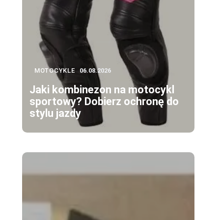
MOTOCYKLE
06.08.2026
Jaki kombinezon na motocykl
sportowy? Dobierz ochronę do
stylu jazdy