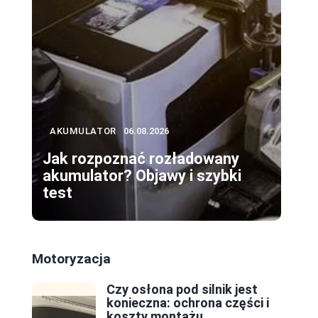
AKUMULATOR
06.08.2026
Jak rozpoznać rozładowany
akumulator? Objawy i szybki
test
Motoryzacja
Czy osłona pod silnik jest
konieczna: ochrona części i
koszty montażu