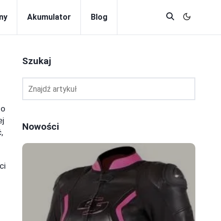
ny
Akumulator
Blog
Szukaj
no
ej
Nowości
,
ci