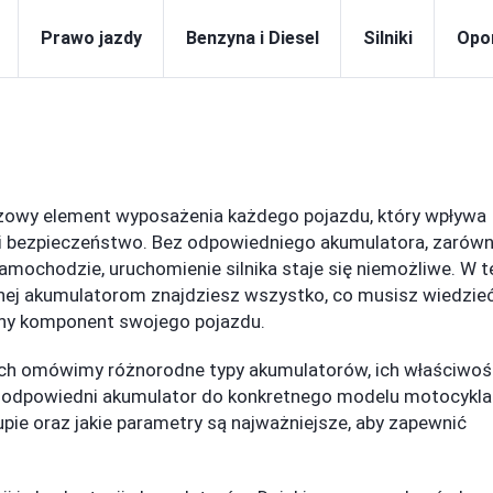
Prawo jazdy
Benzyna i Diesel
Silniki
Opo
zowy element wyposażenia każdego pojazdu, który wpływa
i bezpieczeństwo. Bez odpowiedniego akumulatora, zarów
samochodzie, uruchomienie silnika staje się niemożliwe. W t
nej akumulatorom znajdziesz wszystko, co musisz wiedzieć
żny komponent swojego pojazdu.
ch omówimy różnorodne typy akumulatorów, ich właściwoś
ać odpowiedni akumulator do konkretnego modelu motocykla
upie oraz jakie parametry są najważniejsze, aby zapewnić