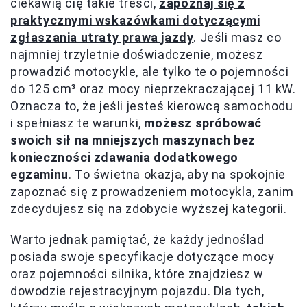
ciekawią cię takie treści,
zapoznaj się z
praktycznymi wskazówkami dotyczącymi
zgłaszania utraty prawa jazdy
. Jeśli masz co
najmniej trzyletnie doświadczenie, możesz
prowadzić motocykle, ale tylko te o pojemności
do 125 cm³ oraz mocy nieprzekraczającej 11 kW.
Oznacza to, że jeśli jesteś kierowcą samochodu
i spełniasz te warunki,
możesz spróbować
swoich sił na mniejszych maszynach bez
konieczności zdawania dodatkowego
egzaminu
. To świetna okazja, aby na spokojnie
zapoznać się z prowadzeniem motocykla, zanim
zdecydujesz się na zdobycie wyższej kategorii.
Warto jednak pamiętać, że każdy jednoślad
posiada swoje specyfikacje dotyczące mocy
oraz pojemności silnika, które znajdziesz w
dowodzie rejestracyjnym pojazdu. Dla tych,