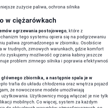
niejsze zużycie paliwa, ochrona silnika
to w ciężarówkach
stemów ogrzewania postojowego
, które z
chanizm tego systemu opiera się na podgrzewaniu
aniu paliwa zgromadzonego w zbiorniku. Osobiście
a w trudnych, zimowych warunkach, gdzie komfort
sto zyskujemy możliwość ogrzania kabiny jeszcze
inuje problem zimnego silnika i poprawia efektywno
z głównego zbiornika, a następnie spala je w
epło trafia do układu chłodzenia oraz wnętrza pojazd
gam, że nowoczesne modele umożliwiają
użytkowania. Użytkownicy mogą włączać je nie tyl
likacji mobilnych. Co więcej, system za każdym
ia do aktualnych warunków atmosferycznych, co