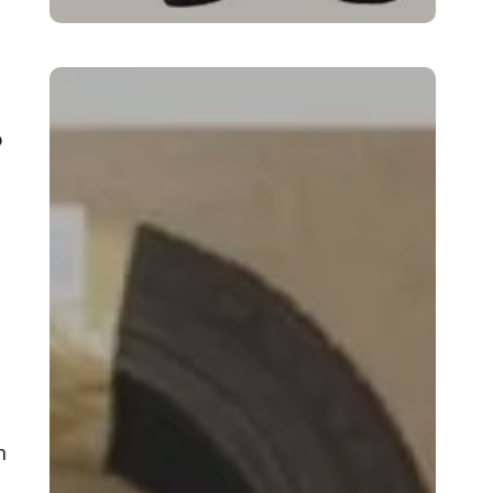
o
w
m