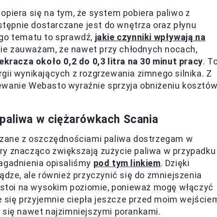
opiera się na tym, że system pobiera paliwo z
astępnie dostarczane jest do wnętrza oraz płynu
ego tematu to sprawdź,
jakie czynniki wpływają na
cie zauważam, że nawet przy chłodnych nocach,
ekracza około 0,2 do 0,3 litra na 30 minut pracy
. T
gii wynikających z rozgrzewania zimnego silnika. Z
ewanie Webasto wyraźnie sprzyja obniżeniu kosztó
 paliwa w ciężarówkach Scania
iązane z oszczędnościami paliwa dostrzegam w
ry znacząco zwiększają zużycie paliwa w przypadku
zagadnienia opisaliśmy
pod tym linkiem
. Dzięki
ądze, ale również przyczynić się do zmniejszenia
a stoi na wysokim poziomie, ponieważ mogę włączyć
je się przyjemnie ciepła jeszcze przed moim wejście
 się nawet najzimniejszymi porankami.