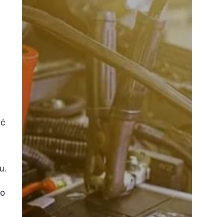
ść
u.
ko