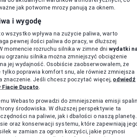
ważne jak potworne mrozy panują za oknem.
iwa i wygodę
 to wszystko wpływa na zużycie paliwa, warto
 pewnej ilości paliwa do pracy, w dłuższej
W momencie rozruchu silnika w zimne dni
wydatki n
mu ogrzaniu silnika można zmniejszyć obciążenie
 na jej wydajność. Osobiście zaobserwowałem, że
ylko poprawia komfort snu, ale również zmniejsza
ma znaczenie. Jeśli chcesz poczytać więcej,
odwiedź
w Fiacie Ducato
.
emu Webasto prowadzi do zmniejszenia emisji spalin
hrony środowiska. W dłuższej perspektywie ta
zędności na paliwie, jak i dbałości o naszą planetę.
ie oraz konserwacji systemu, które zapewniają jeg
siłek w zamian za ogrom korzyści, jakie przynosi