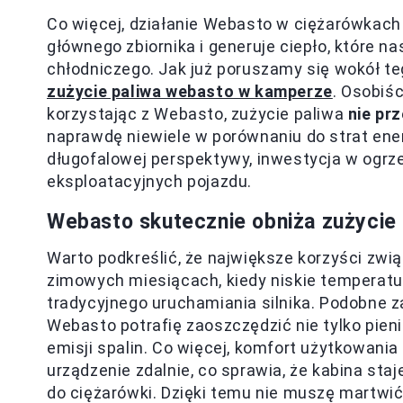
Co więcej, działanie Webasto w ciężarówkach 
głównego zbiornika i generuje ciepło, które n
chłodniczego. Jak już poruszamy się wokół t
zużycie paliwa webasto w kamperze
. Osobiś
korzystając z Webasto, zużycie paliwa
nie prz
naprawdę niewiele w porównaniu do strat ener
długofalowej perspektywy, inwestycja w ogrz
eksploatacyjnych pojazdu.
Webasto skutecznie obniża zużycie
Warto podkreślić, że największe korzyści zw
zimowych miesiącach, kiedy niskie temperatu
tradycyjnego uruchamiania silnika. Podobne 
Webasto potrafię zaoszczędzić nie tylko pieni
emisji spalin. Co więcej, komfort użytkowani
urządzenie zdalnie, co sprawia, że kabina sta
do ciężarówki. Dzięki temu nie muszę martwić