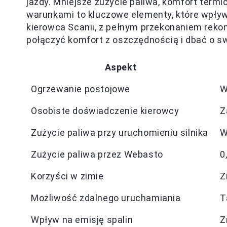
jazdy. Mniejsze zużycie paliwa, komfort termi
warunkami to kluczowe elementy, które wpły
kierowca Scanii, z pełnym przekonaniem reko
połączyć komfort z oszczędnością i dbać o sw
Aspekt
Ogrzewanie postojowe
W
Osobiste doświadczenie kierowcy
Z
Zużycie paliwa przy uruchomieniu silnika
W
Zużycie paliwa przez Webasto
0
Korzyści w zimie
Z
Możliwość zdalnego uruchamiania
T
Wpływ na emisję spalin
Z