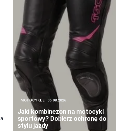
,
MOTOCYKLE
06.08.2026
Jaki kombinezon na motocykl
sportowy? Dobierz ochronę do
na
stylu jazdy