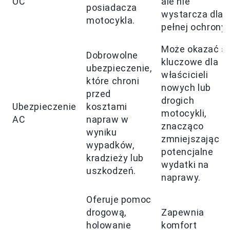
OC
ale nie
posiadacza
wystarcza dla
motocykla.
pełnej ochrony.
Może okazać si
Dobrowolne
kluczowe dla
ubezpieczenie,
właścicieli
które chroni
nowych lub
przed
drogich
Ubezpieczenie
kosztami
motocykli,
AC
napraw w
znacząco
wyniku
zmniejszając
wypadków,
potencjalne
kradzieży lub
wydatki na
uszkodzeń.
naprawy.
Oferuje pomoc
drogową,
Zapewnia
holowanie
komfort