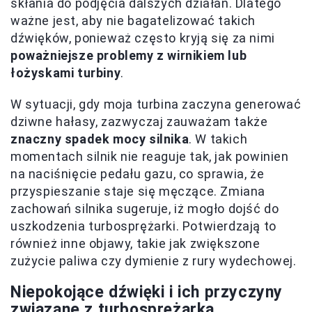
skłania do podjęcia dalszych działań. Dlatego
ważne jest, aby nie bagatelizować takich
dźwięków, ponieważ często kryją się za nimi
poważniejsze problemy z wirnikiem lub
łożyskami turbiny
.
W sytuacji, gdy moja turbina zaczyna generować
dziwne hałasy, zazwyczaj zauważam także
znaczny spadek mocy silnika
. W takich
momentach silnik nie reaguje tak, jak powinien
na naciśnięcie pedału gazu, co sprawia, że
przyspieszanie staje się męczące. Zmiana
zachowań silnika sugeruje, iż mogło dojść do
uszkodzenia turbosprężarki. Potwierdzają to
również inne objawy, takie jak zwiększone
zużycie paliwa czy dymienie z rury wydechowej.
Niepokojące dźwięki i ich przyczyny
związane z turbosprężarką