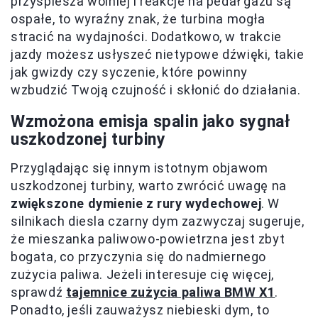
przyspiesza wolniej i reakcje na pedał gazu są
ospałe, to wyraźny znak, że turbina mogła
stracić na wydajności. Dodatkowo, w trakcie
jazdy możesz usłyszeć nietypowe dźwięki, takie
jak gwizdy czy syczenie, które powinny
wzbudzić Twoją czujność i skłonić do działania.
Wzmożona emisja spalin jako sygnał
uszkodzonej turbiny
Przyglądając się innym istotnym objawom
uszkodzonej turbiny, warto zwrócić uwagę na
zwiększone dymienie z rury wydechowej
. W
silnikach diesla czarny dym zazwyczaj sugeruje,
że mieszanka paliwowo-powietrzna jest zbyt
bogata, co przyczynia się do nadmiernego
zużycia paliwa. Jeżeli interesuje cię więcej,
sprawdź
tajemnice zużycia paliwa BMW X1
.
Ponadto, jeśli zauważysz niebieski dym, to