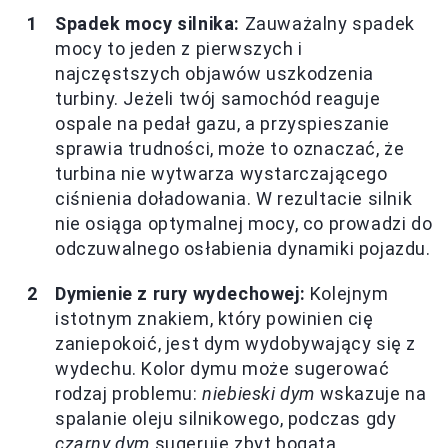
Spadek mocy silnika:
Zauważalny spadek
mocy to jeden z pierwszych i
najczęstszych objawów uszkodzenia
turbiny. Jeżeli twój samochód reaguje
ospale na pedał gazu, a przyspieszanie
sprawia trudności, może to oznaczać, że
turbina nie wytwarza wystarczającego
ciśnienia doładowania. W rezultacie silnik
nie osiąga optymalnej mocy, co prowadzi do
odczuwalnego osłabienia dynamiki pojazdu.
Dymienie z rury wydechowej:
Kolejnym
istotnym znakiem, który powinien cię
zaniepokoić, jest dym wydobywający się z
wydechu. Kolor dymu może sugerować
rodzaj problemu:
niebieski dym
wskazuje na
spalanie oleju silnikowego, podczas gdy
czarny dym
sugeruje zbyt bogatą