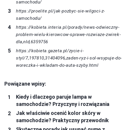
samochodu/
https://proelite.pl/jak-pozbyc-sie-wilgoci-z-
samochodu/
https://kobieta.interia.pl/porady/news-odwieczny-
problem-wielu-kierowcow-sprawe-rozwiaze-zwirek-
dla,nId,6359756
https://kobieta.gazeta.pl/zycie-i-
styl/7,197810,31404096,zaden-ryz-i-sol-wsypuje-do-
woreczka-i-wkladam-do-auta-szyby.html
Powiązane wpisy:
Kiedy i dlaczego paruje lampa w
samochodzie? Przyczyny i rozwiązania
Jak właściwie ocenić kolor skóry w
samochodzie? Praktyczny przewodnik
Skuteczne porady jak usunąć gumę z