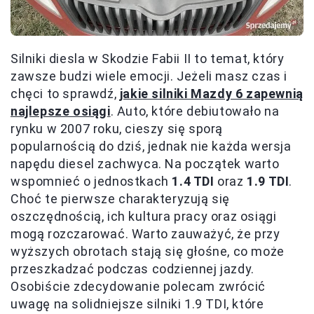
Silniki diesla w Skodzie Fabii II to temat, który
zawsze budzi wiele emocji. Jeżeli masz czas i
chęci to sprawdź,
jakie silniki Mazdy 6 zapewnią
najlepsze osiągi
. Auto, które debiutowało na
rynku w 2007 roku, cieszy się sporą
popularnością do dziś, jednak nie każda wersja
napędu diesel zachwyca. Na początek warto
wspomnieć o jednostkach
1.4 TDI
oraz
1.9 TDI
.
Choć te pierwsze charakteryzują się
oszczędnością, ich kultura pracy oraz osiągi
mogą rozczarować. Warto zauważyć, że przy
wyższych obrotach stają się głośne, co może
przeszkadzać podczas codziennej jazdy.
Osobiście zdecydowanie polecam zwrócić
uwagę na solidniejsze silniki 1.9 TDI, które