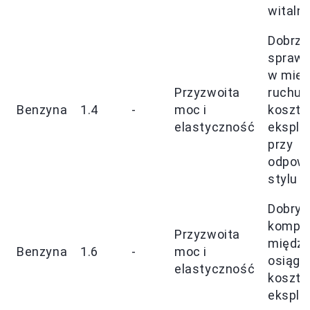
witaln
Dobrze
sprawd
w miej
Przyzwoita
ruchu, 
Benzyna
1.4
-
moc i
koszty
elastyczność
eksplo
przy
odpow
stylu j
Dobry
kompr
Przyzwoita
międz
Benzyna
1.6
-
moc i
osiąga
elastyczność
koszta
eksplo