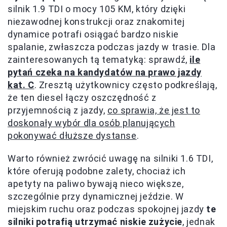
silnik 1.9 TDI o mocy 105 KM, który dzięki
niezawodnej konstrukcji oraz znakomitej
dynamice potrafi osiągać bardzo niskie
spalanie, zwłaszcza podczas jazdy w trasie. Dla
zainteresowanych tą tematyką: sprawdź,
ile
pytań czeka na kandydatów na prawo jazdy
kat. C
. Zresztą użytkownicy często podkreślają,
że ten diesel łączy oszczędność z
przyjemnością z jazdy,
co sprawia, że jest to
doskonały wybór dla osób planujących
pokonywać dłuższe dystanse
.
Warto również zwrócić uwagę na silniki 1.6 TDI,
które oferują podobne zalety, chociaż ich
apetyty na paliwo bywają nieco większe,
szczególnie przy dynamicznej jeździe. W
miejskim ruchu oraz podczas spokojnej jazdy
te
silniki potrafią utrzymać niskie zużycie
, jednak