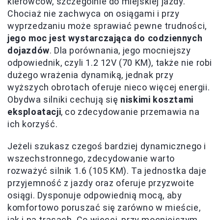
kierowców, szczególnie do miejskiej jazdy.
Chociaż nie zachwyca on osiągami i przy
wyprzedzaniu może sprawiać pewne trudności,
jego moc jest wystarczająca do codziennych
dojazdów
. Dla porównania, jego mocniejszy
odpowiednik, czyli 1.2 12V (70 KM), także nie robi
dużego wrażenia dynamiką, jednak przy
wyższych obrotach oferuje nieco więcej energii.
Obydwa silniki cechują się
niskimi kosztami
eksploatacji
, co zdecydowanie przemawia na
ich korzyść.
Jeżeli szukasz czegoś bardziej dynamicznego i
wszechstronnego, zdecydowanie warto
rozważyć silnik 1.6 (105 KM). Ta jednostka daje
przyjemność z jazdy oraz oferuje przyzwoite
osiągi. Dysponuje odpowiednią mocą, aby
komfortowo poruszać się zarówno w mieście,
jak i na trasach. Co więcej, przy mocniejszym