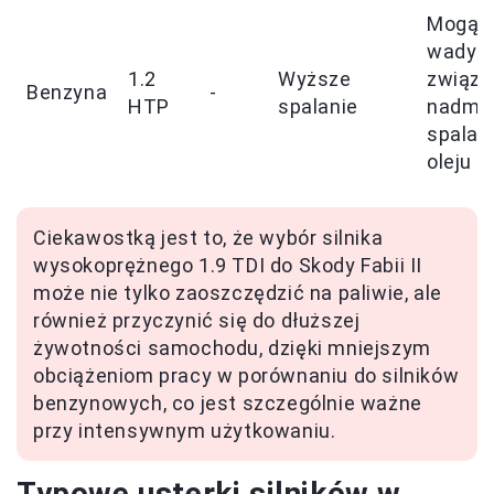
Mogą 
wady
1.2
Wyższe
związa
Benzyna
-
HTP
spalanie
nadmi
spalan
oleju
Ciekawostką jest to, że wybór silnika
wysokoprężnego 1.9 TDI do Skody Fabii II
może nie tylko zaoszczędzić na paliwie, ale
również przyczynić się do dłuższej
żywotności samochodu, dzięki mniejszym
obciążeniom pracy w porównaniu do silników
benzynowych, co jest szczególnie ważne
przy intensywnym użytkowaniu.
Typowe usterki silników w