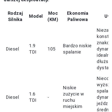
Rodzaj
Moc
Ekonomia
Model
Uw
Silnika
(KM)
Paliwowa
Nieza
konstr
znakom
1.9
Bardzo niskie
Diesel
105
dynami
TDI
spalanie
idealny
dłuższ
dysta
Nieco
wyższ
Niskie
spalan
1.6
zużycie w
Diesel
-
dynami
TDI
ruchu
jeździe
miejskim
średni