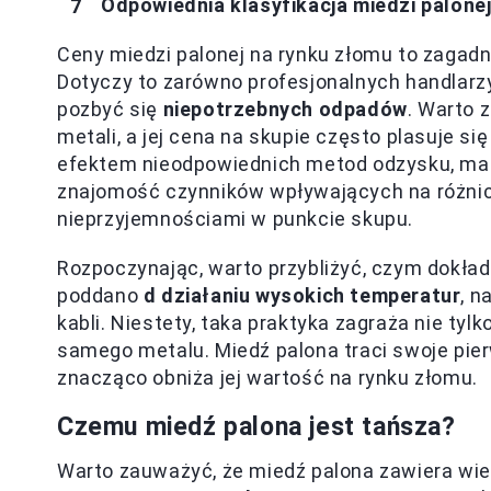
Odpowiednia klasyfikacja miedzi palone
Ceny miedzi palonej na rynku złomu to zagadn
Dotyczy to zarówno profesjonalnych handlarzy
pozbyć się
niepotrzebnych odpadów
. Warto 
metali, a jej cena na skupie często plasuje s
efektem nieodpowiednich metod odzysku, ma z
znajomość czynników wpływających na różnic
nieprzyjemnościami w punkcie skupu.
Rozpoczynając, warto przybliżyć, czym dokładn
poddano
d działaniu wysokich temperatur
, n
kabli. Niestety, taka praktyka zagraża nie tyl
samego metalu. Miedź palona traci swoje pier
znacząco obniża jej wartość na rynku złomu.
Czemu miedź palona jest tańsza?
Warto zauważyć, że miedź palona zawiera wie