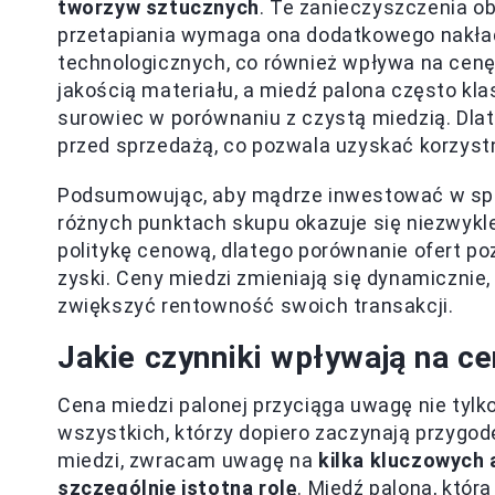
tworzyw sztucznych
. Te zanieczyszczenia o
przetapiania wymaga ona dodatkowego nakład
technologicznych, co również wpływa na cenę 
jakością materiału, a miedź palona często kl
surowiec w porównaniu z czystą miedzią. Dla
przed sprzedażą, co pozwala uzyskać korzyst
Podsumowując, aby mądrze inwestować w sprz
różnych punktach skupu okazuje się niezwykl
politykę cenową, dlatego porównanie ofert p
zyski. Ceny miedzi zmieniają się dynamicznie,
zwiększyć rentowność swoich transakcji.
Jakie czynniki wpływają na ce
Cena miedzi palonej przyciąga uwagę nie tylk
wszystkich, którzy dopiero zaczynają przygod
miedzi, zwracam uwagę na
kilka kluczowych
szczególnie istotną rolę
. Miedź palona, któr