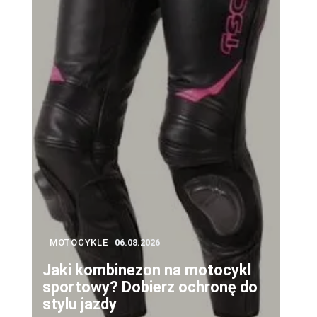
MOTOCYKLE
06.08.2026
Jaki kombinezon na motocykl
sportowy? Dobierz ochronę do
stylu jazdy