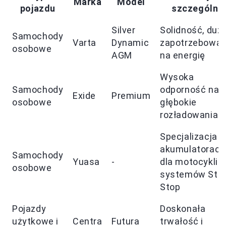
Marka
Model
pojazdu
szczególne
Silver
Solidność, duż
Samochody
Varta
Dynamic
zapotrzebowan
osobowe
AGM
na energię
Wysoka
Samochody
odporność na
Exide
Premium
osobowe
głębokie
rozładowania
Specjalizacja 
akumulatorach
Samochody
Yuasa
-
dla motocykli i
osobowe
systemów Star
Stop
Pojazdy
Doskonała
użytkowe i
Centra
Futura
trwałość i