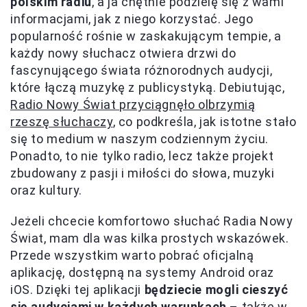
polskim radiu
, a ja chętnie podzielę się z wami
informacjami, jak z niego korzystać. Jego
popularność rośnie w zaskakującym tempie, a
każdy nowy słuchacz otwiera drzwi do
fascynującego świata różnorodnych audycji,
które łączą muzykę z publicystyką. Debiutując,
Radio Nowy Świat przyciągnęło olbrzymią
rzeszę słuchaczy
, co podkreśla, jak istotne stało
się to medium w naszym codziennym życiu.
Ponadto, to nie tylko radio, lecz także projekt
zbudowany z pasji i miłości do słowa, muzyki
oraz kultury.
Jeżeli chcecie komfortowo słuchać Radia Nowy
Świat, mam dla was kilka prostych wskazówek.
Przede wszystkim warto pobrać oficjalną
aplikację, dostępną na systemy Android oraz
iOS. Dzięki tej aplikacji
będziecie mogli cieszyć
się audycjami w każdych warunkach
– także w