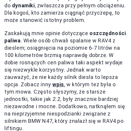
do
dynamiki
, zwłaszcza przy pełnym obciążeniu.
Dla kogoś, kto zamierza ciągnąć przyczepę, to
może stanowić istotny problem.
Zaskakują mnie opinie dotyczące
oszczędności
paliwa
. Wiele osób chwali spalanie w RAV4 z
dieslem; osiągnięcia na poziomie 6-7 litrów na
100 kilometrów brzmią naprawdę dobrze. W
dobie rosnących cen paliwa taki aspekt wydaje
się niezwykle korzystny. Jednak warto
zauważyć, że nie każdy silnik diesla to lepsza
opcja. Zobacz inny
wpis
, w którym też była o
tym mowa. Często słyszymy, że starsze
jednostki, takie jak
2.2
, były znacznie bardziej
niezawodne i mocne. Dodatkowo, natknąłem się
na nieprzyjemne niespodzianki związane z
silnikiem BMW N47, który znalazł się w RAV4 po
liftingu.