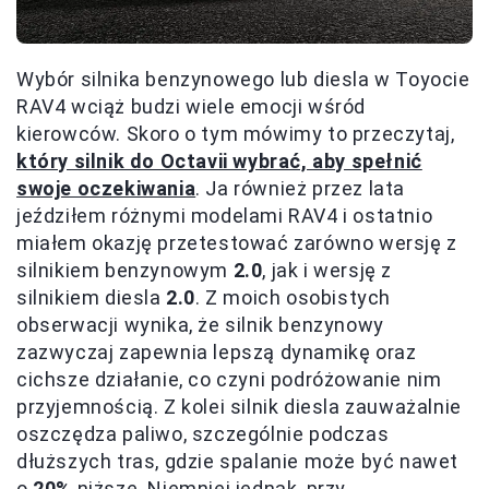
Wybór silnika benzynowego lub diesla w Toyocie
RAV4 wciąż budzi wiele emocji wśród
kierowców. Skoro o tym mówimy to przeczytaj,
który silnik do Octavii wybrać, aby spełnić
swoje oczekiwania
. Ja również przez lata
jeździłem różnymi modelami RAV4 i ostatnio
miałem okazję przetestować zarówno wersję z
silnikiem benzynowym
2.0
, jak i wersję z
silnikiem diesla
2.0
. Z moich osobistych
obserwacji wynika, że silnik benzynowy
zazwyczaj zapewnia lepszą dynamikę oraz
cichsze działanie, co czyni podróżowanie nim
przyjemnością. Z kolei silnik diesla zauważalnie
oszczędza paliwo, szczególnie podczas
dłuższych tras, gdzie spalanie może być nawet
o
20%
niższe. Niemniej jednak, przy