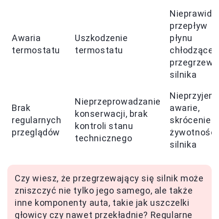
Nieprawidł
przepływ
Awaria
Uszkodzenie
płynu
termostatu
termostatu
chłodząceg
przegrzewa
silnika
Nieprzyjem
Nieprzeprowadzanie
Brak
awarie,
konserwacji, brak
regularnych
skrócenie
kontroli stanu
przeglądów
żywotności
technicznego
silnika
Czy wiesz, że przegrzewający się silnik może
zniszczyć nie tylko jego samego, ale także
inne komponenty auta, takie jak uszczelki
głowicy czy nawet przekładnie? Regularne