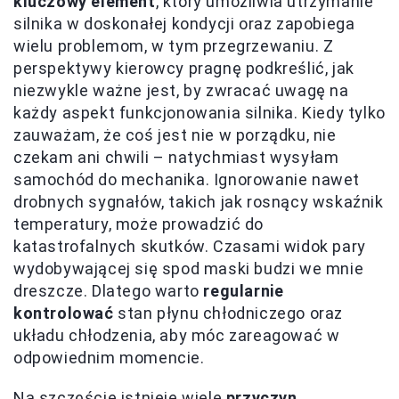
kluczowy element
, który umożliwia utrzymanie
silnika w doskonałej kondycji oraz zapobiega
wielu problemom, w tym przegrzewaniu. Z
perspektywy kierowcy pragnę podkreślić, jak
niezwykle ważne jest, by zwracać uwagę na
każdy aspekt funkcjonowania silnika. Kiedy tylko
zauważam, że coś jest nie w porządku, nie
czekam ani chwili – natychmiast wysyłam
samochód do mechanika. Ignorowanie nawet
drobnych sygnałów, takich jak rosnący wskaźnik
temperatury, może prowadzić do
katastrofalnych skutków. Czasami widok pary
wydobywającej się spod maski budzi we mnie
dreszcze. Dlatego warto
regularnie
kontrolować
stan płynu chłodniczego oraz
układu chłodzenia, aby móc zareagować w
odpowiednim momencie.
Na szczęście istnieje wiele
przyczyn