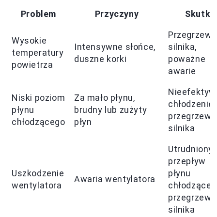
Problem
Przyczyny
Skutki
Przegrzewa
Wysokie
Intensywne słońce,
silnika,
temperatury
duszne korki
poważne
powietrza
awarie
Nieefektyw
Niski poziom
Za mało płynu,
chłodzenie,
płynu
brudny lub zużyty
przegrzewa
chłodzącego
płyn
silnika
Utrudniony
przepływ
Uszkodzenie
płynu
Awaria wentylatora
wentylatora
chłodząceg
przegrzewa
silnika