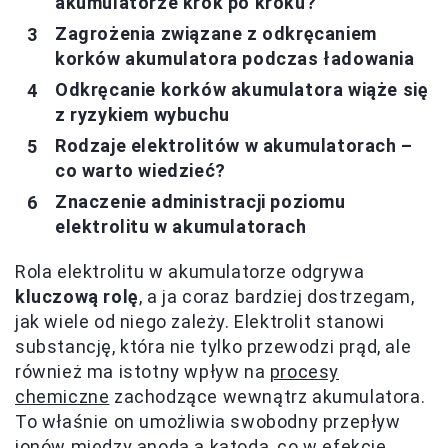
akumulatorze krok po kroku?
Zagrożenia związane z odkręcaniem
korków akumulatora podczas ładowania
Odkręcanie korków akumulatora wiąże się
z ryzykiem wybuchu
Rodzaje elektrolitów w akumulatorach –
co warto wiedzieć?
Znaczenie administracji poziomu
elektrolitu w akumulatorach
Rola elektrolitu w akumulatorze odgrywa
kluczową rolę
, a ja coraz bardziej dostrzegam,
jak wiele od niego zależy. Elektrolit stanowi
substancję, która nie tylko przewodzi prąd, ale
również ma istotny wpływ na
procesy
chemiczne
zachodzące wewnątrz akumulatora.
To właśnie on umożliwia swobodny przepływ
jonów między anodą a katodą, co w efekcie