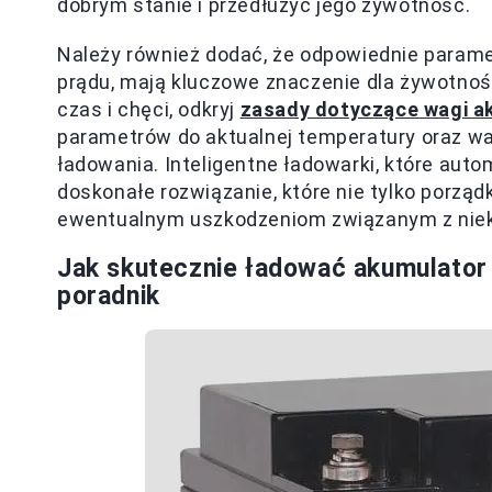
dobrym stanie i przedłużyć jego żywotność.
Należy również dodać, że odpowiednie paramet
prądu, mają kluczowe znaczenie dla żywotn
czas i chęci, odkryj
zasady dotyczące wagi a
parametrów do aktualnej temperatury oraz 
ładowania. Inteligentne ładowarki, które aut
doskonałe rozwiązanie, które nie tylko porząd
ewentualnym uszkodzeniom związanym z nie
Jak skutecznie ładować akumulato
poradnik