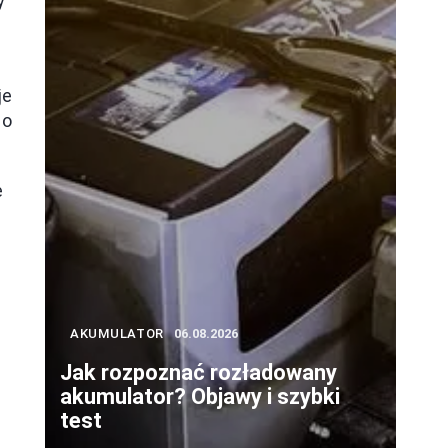
y
je
no
e
AKUMULATOR
06.08.2026
Jak rozpoznać rozładowany
akumulator? Objawy i szybki
test