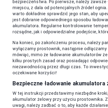
bezpieczeństwa. Po pierwsze, należy zawsz
miejscu, z dala od potencjalnych źródeł ogni
warto dokładnie sprawdzić jego stan, aby upew
jest dobranie odpowiedniego sposobu ładowan
akumulatora. Regularne kontrolowanie temper
rozsądne, jak i odpowiedzialne podejście, kt
Na koniec, po zakończeniu procesu, należy p
wyłączamy prostownik, następnie odłączamy go
mówiąc, mimo że ładowanie akumulatorów żel
kilku prostych zasad oraz posiadając odpowie
niezawodnością przez długi czas. To inwestyc
oczekiwane korzyści!
Bezpieczne ładowanie akumulatora
W tej instrukcji przedstawimy niezbędne krok
akumulator żelowy przy użyciu prostownika. Z
uwagi, należy zadbać o to, aby każde działan