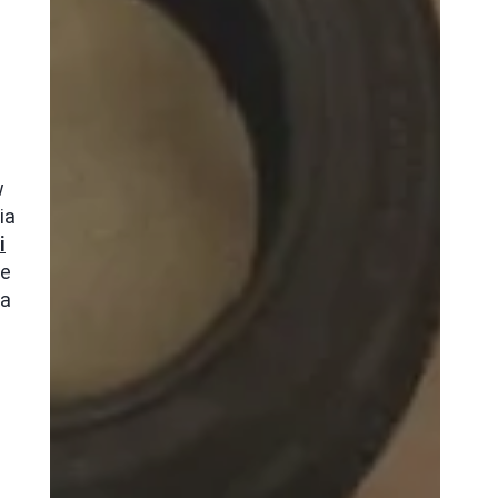
w
ia
i
ie
za