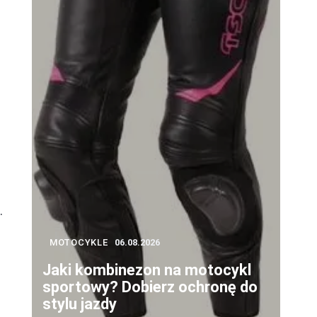
.
MOTOCYKLE
06.08.2026
Jaki kombinezon na motocykl
sportowy? Dobierz ochronę do
stylu jazdy