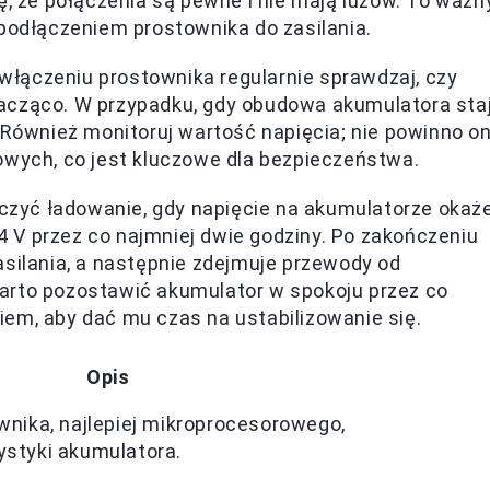
ę, że połączenia są pewne i nie mają luzów. To ważn
 podłączeniem prostownika do zasilania.
włączeniu prostownika regularnie sprawdzaj, czy
acząco. W przypadku, gdy obudowa akumulatora sta
 Również monitoruj wartość napięcia; nie powinno o
owych, co jest kluczowe dla bezpieczeństwa.
zyć ładowanie, gdy napięcie na akumulatorze okaż
,4 V przez co najmniej dwie godziny. Po zakończeniu
asilania, a następnie zdejmuje przewody od
arto pozostawić akumulator w spokoju przez co
em, aby dać mu czas na ustabilizowanie się.
Opis
nika, najlepiej mikroprocesorowego,
styki akumulatora.