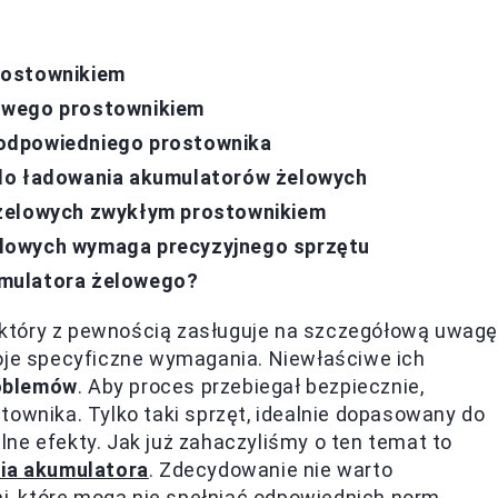
rostownikiem
owego prostownikiem
odpowiedniego prostownika
 do ładowania akumulatorów żelowych
 żelowych zwykłym prostownikiem
lowych wymaga precyzyjnego sprzętu
umulatora żelowego?
który z pewnością zasługuje na szczegółową uwagę
woje specyficzne wymagania. Niewłaściwe ich
oblemów
. Aby proces przebiegał bezpiecznie,
townika. Tylko taki sprzęt, idealnie dopasowany do
ne efekty. Jak już zahaczyliśmy o ten temat to
nia akumulatora
. Zdecydowanie nie warto
, które mogą nie spełniać odpowiednich norm.