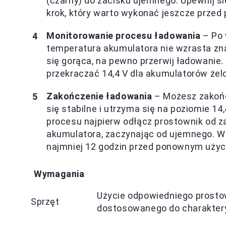
(czarny) do zacisku ujemnego. Upewnij si
krok, który warto wykonać jeszcze przed
Monitorowanie procesu ładowania
– Po 
temperatura akumulatora nie wzrasta zn
się gorąca, na pewno przerwij ładowanie.
przekraczać 14,4 V dla akumulatorów żel
Zakończenie ładowania
– Możesz zakońc
się stabilne i utrzyma się na poziomie 14
procesu najpierw odłącz prostownik od z
akumulatora, zaczynając od ujemnego. W
najmniej 12 godzin przed ponownym użyci
Wymagania
Użycie odpowiedniego prostow
Sprzęt
dostosowanego do charaktery