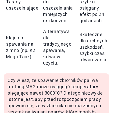
Taśmy
do
szybko
uszczelniające
uszczelniania
osiągany
mniejszych
efekt po 24
uszkodzeń.
godzinach.
Alternatywa
Skuteczne
Kleje do
dla
dla drobnych
spawania na
tradycyjnego
uszkodzeń,
zimno (np. K2
spawania,
szybki czas
Mega Tank)
łatwa w
utwardzania.
użyciu.
Czy wiesz, że spawanie zbiorników paliwa
metodą MAG może osiągnąć temperatury
sięgające nawet 3000°C? Dlatego niezwykle
istotne jest, aby przed rozpoczęciem pracy
upewnić się, że w zbiorniku nie ma żadnych
resztek paliwa ani oparów, które mogłyby