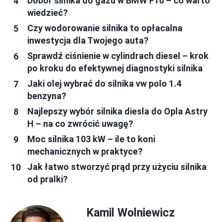
Dobór silnika do gazu w BMW F10 – co warto
wiedzieć?
Czy wodorowanie silnika to opłacalna
inwestycja dla Twojego auta?
Sprawdź ciśnienie w cylindrach diesel – krok
po kroku do efektywnej diagnostyki silnika
Jaki olej wybrać do silnika vw polo 1.4
benzyna?
Najlepszy wybór silnika diesla do Opla Astry
H – na co zwrócić uwagę?
Moc silnika 103 kW – ile to koni
mechanicznych w praktyce?
Jak łatwo stworzyć prąd przy użyciu silnika
od pralki?
Kamil Wolniewicz