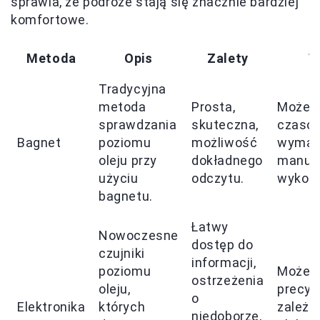
sprawia, że podróże stają się znacznie bardziej
komfortowe.
Metoda
Opis
Zalety
W
Tradycyjna
metoda
Prosta,
Może 
sprawdzania
skuteczna,
czasoc
Bagnet
poziomu
możliwość
wyma
oleju przy
dokładnego
manua
użyciu
odczytu.
wykona
bagnetu.
Łatwy
Nowoczesne
dostęp do
czujniki
informacji,
poziomu
Może b
ostrzeżenia
oleju,
precyz
o
Elektronika
których
zależn
niedoborze,