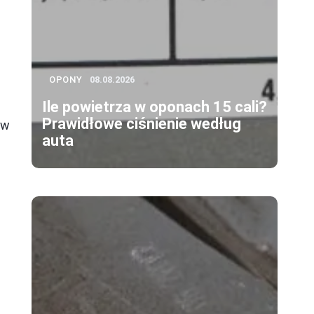
OPONY
08.08.2026
Ile powietrza w oponach 15 cali?
Prawidłowe ciśnienie według
 w
auta