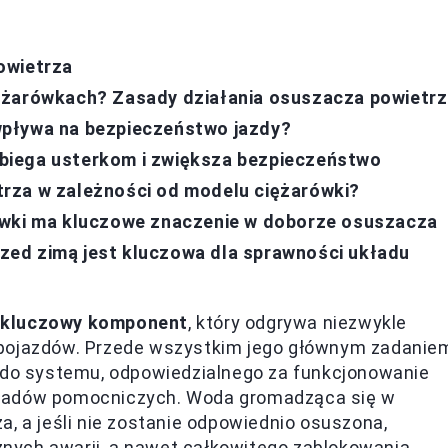
owietrza
ężarówkach? Zasady działania osuszacza powietr
wpływa na bezpieczeństwo jazdy?
biega usterkom i zwiększa bezpieczeństwo
rza w zależności od modelu ciężarówki?
ówki ma kluczowe znaczenie w doborze osuszacza
ed zimą jest kluczowa dla sprawności układu
i
kluczowy komponent
, który odgrywa niezwykle
 pojazdów. Przede wszystkim jego głównym zadanie
i do systemu, odpowiedzialnego za funkcjonowanie
kładów pomocniczych. Woda gromadząca się w
a, a jeśli nie zostanie odpowiednio osuszona,
nych awarii
, a nawet całkowitego zablokowania