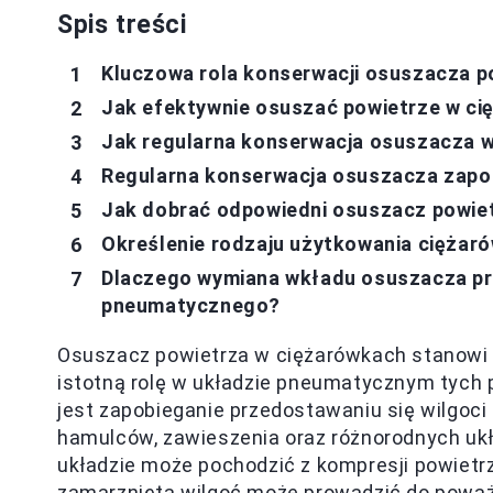
Spis treści
Kluczowa rola konserwacji osuszacza p
Jak efektywnie osuszać powietrze w ci
Jak regularna konserwacja osuszacza 
Regularna konserwacja osuszacza zapo
Jak dobrać odpowiedni osuszacz powiet
Określenie rodzaju użytkowania ciężar
Dlaczego wymiana wkładu osuszacza prz
pneumatycznego?
Osuszacz powietrza w ciężarówkach stanow
istotną rolę w układzie pneumatycznym tych
jest zapobieganie przedostawaniu się wilgoc
hamulców, zawieszenia oraz różnorodnych u
układzie może pochodzić z kompresji powietrz
zamarznięta wilgoć może prowadzić do poważ