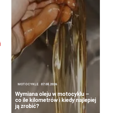
m
j
e
MOTOCYKLE
07.08.2026
Wymiana oleju w motocyklu –
co ile kilometrów i kiedy najlepiej
ją zrobić?