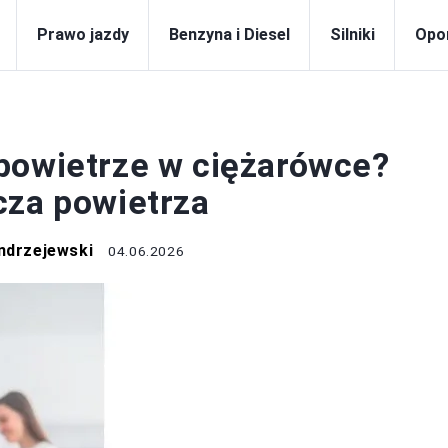
Prawo jazdy
Benzyna i Diesel
Silniki
Opo
OTORYZACJA
powietrze w ciężarówce?
cza powietrza
ndrzejewski
04.06.2026