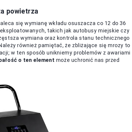
za powietrza
 zaleca się wymianę wkładu osuszacza co 12 do 36
eksploatowanych, takich jak autobusy miejskie czy
zęstsza wymiana oraz kontrola stanu technicznego
ależy również pamiętać, że zbliżające się mrozy to
cji; w ten sposób unikniemy problemów z awariami
bałość o ten element
może uchronić nas przed