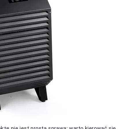
że nie jest prostą sprawą; warto kierować się