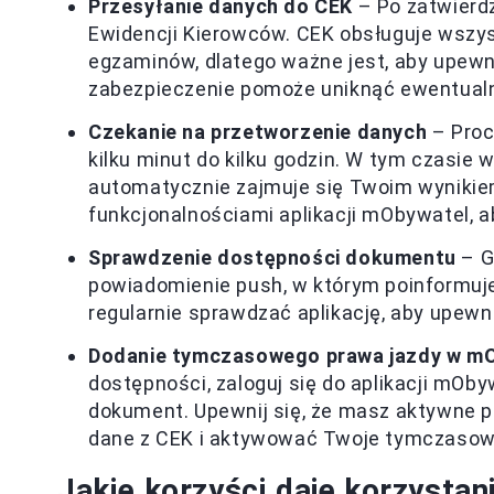
Przesyłanie danych do CEK
– Po zatwierdz
Ewidencji Kierowców. CEK obsługuje wszys
egzaminów, dlatego ważne jest, aby upewni
zabezpieczenie pomoże uniknąć ewentualn
Czekanie na przetworzenie danych
– Proc
kilku minut do kilku godzin. W tym czasie
automatycznie zajmuje się Twoim wyniki
funkcjonalnościami aplikacji mObywatel, ab
Sprawdzenie dostępności dokumentu
– G
powiadomienie push, w którym poinformuj
regularnie sprawdzać aplikację, aby upewni
Dodanie tymczasowego prawa jazdy w m
dostępności, zaloguj się do aplikacji mOby
dokument. Upewnij się, że masz aktywne p
dane z CEK i aktywować Twoje tymczasow
Jakie korzyści daje korzystan