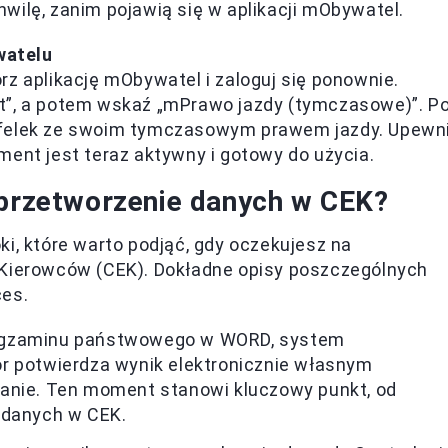
wilę, zanim pojawią się w aplikacji mObywatel.
watelu
z aplikację mObywatel i zaloguj się ponownie.
t”, a potem wskaź „mPrawo jazdy (tymczasowe)”. P
afelek ze swoim tymczasowym prawem jazdy. Upewni
ment jest teraz aktywny i gotowy do użycia.
 przetworzenie danych w CEK?
i, które warto podjąć, gdy oczekujesz na
 Kierowców (CEK). Dokładne opisy poszczególnych
ces.
egzaminu państwowego w WORD, system
r potwierdza wynik elektronicznie własnym
zanie. Ten moment stanowi kluczowy punkt, od
 danych w CEK.