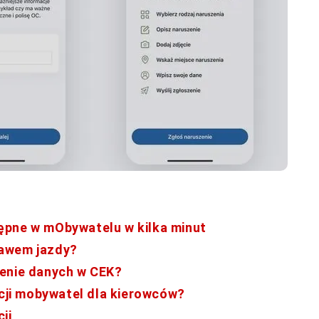
ępne w mObywatelu w kilka minut
rawem jazdy?
zenie danych w CEK?
acji mobywatel dla kierowców?
ji