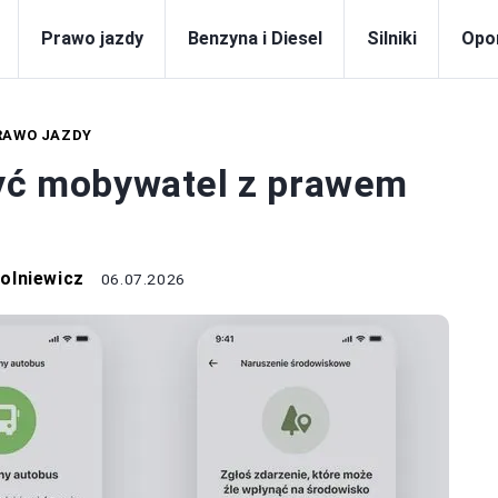
Prawo jazdy
Benzyna i Diesel
Silniki
Opo
RAWO JAZDY
żyć mobywatel z prawem
olniewicz
06.07.2026