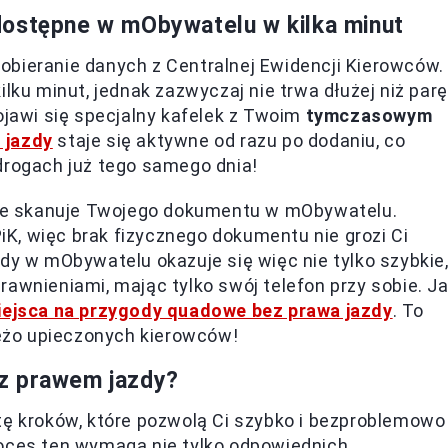
dostępne w mObywatelu w kilka minut
obieranie danych z Centralnej Ewidencji Kierowców.
ilku minut, jednak zazwyczaj nie trwa dłużej niż parę
ojawi się specjalny kafelek z Twoim
tymczasowym
 jazdy
staje się aktywne od razu po dodaniu, co
drogach już tego samego dnia!
 nie skanuje Twojego dokumentu w mObywatelu.
K, więc brak fizycznego dokumentu nie grozi Ci
 w mObywatelu okazuje się więc nie tylko szybkie
rawnieniami, mając tylko swój telefon przy sobie. J
iejsca na przygody quadowe bez prawa jazdy
. To
eżo upieczonych kierowców!
z prawem jazdy?
tę kroków, które pozwolą Ci szybko i bezproblemowo
roces ten wymaga nie tylko odpowiednich