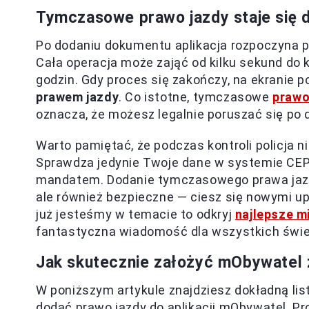
Tymczasowe prawo jazdy staje się 
Po dodaniu dokumentu aplikacja rozpoczyna p
Cała operacja może zająć od kilku sekund do k
godzin. Gdy proces się zakończy, na ekranie p
prawem jazdy
. Co istotne, tymczasowe
prawo
oznacza, że możesz legalnie poruszać się po 
Warto pamiętać, że podczas kontroli policja
Sprawdza jedynie Twoje dane w systemie CEPi
mandatem. Dodanie tymczasowego prawa jazdy
ale również bezpieczne — ciesz się nowymi up
już jesteśmy w temacie to odkryj
najlepsze m
fantastyczna wiadomość dla wszystkich świ
Jak skutecznie założyć mObywatel 
W poniższym artykule znajdziesz dokładną lis
dodać prawo jazdy do aplikacji mObywatel. P