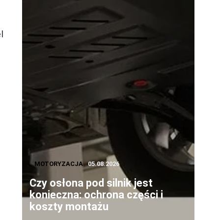
l
o
MOTORYZACJA
05.08.2026
Czy osłona pod silnik jest
konieczna: ochrona części i
koszty montażu