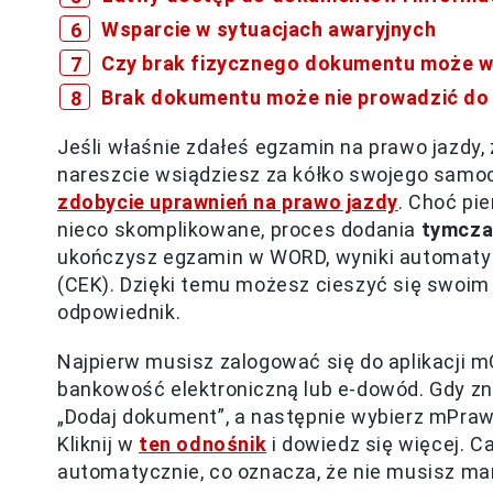
Wsparcie w sytuacjach awaryjnych
Czy brak fizycznego dokumentu może w
Brak dokumentu może nie prowadzić do 
Jeśli właśnie zdałeś egzamin na prawo jazdy, 
nareszcie wsiądziesz za kółko swojego samoc
zdobycie uprawnień na prawo jazdy
. Choć pi
nieco skomplikowane, proces dodania
tymcza
ukończysz egzamin w WORD, wyniki automatycz
(CEK). Dzięki temu możesz cieszyć się swoim
odpowiednik.
Najpierw musisz zalogować się do aplikacji mO
bankowość elektroniczną lub e-dowód. Gdy znaj
„Dodaj dokument”, a następnie wybierz mPrawo 
Kliknij w
ten odnośnik
i dowiedz się więcej. C
automatycznie, co oznacza, że nie musisz ma