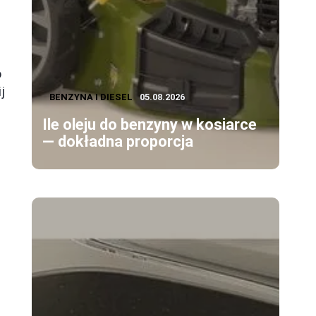
o
j
BENZYNA I DIESEL
05.08.2026
Ile oleju do benzyny w kosiarce
— dokładna proporcja