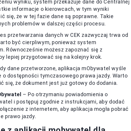
eniu wyniku, system przekazuje dane do Centralnej
tkie informacje o kierowcach, w tym wyniki
ć się, że w tej fazie dane są poprawne. Takie
ych problemów w dalszej części procesu.
es przetwarzania danych w CEK zazwyczaj trwa od
 warto być cierpliwym, ponieważ system
em. Równocześnie możesz zapoznać się z
y lepiej przygotować się na kolejny krok.
dy dane przetworzone, aplikacja mObywatel wyśle
e o dostępności tymczasowego prawa jazdy. Warto
ć się, że dokument jest już gotowy do dodania.
Obywatel
– Po otrzymaniu powiadomienia o
watel i postępuj zgodnie z instrukcjami, aby dodać
ołączenie z internetem, aby aplikacja mogła pobrać
e prawo jazdy.
ie z aplikacji mobywatel dla