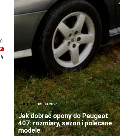
ym
wa
ię
w
OPONY
05.08.2026
Jak dobrać opony do Peugeot
407: rozmiary, sezon i polecane
modele