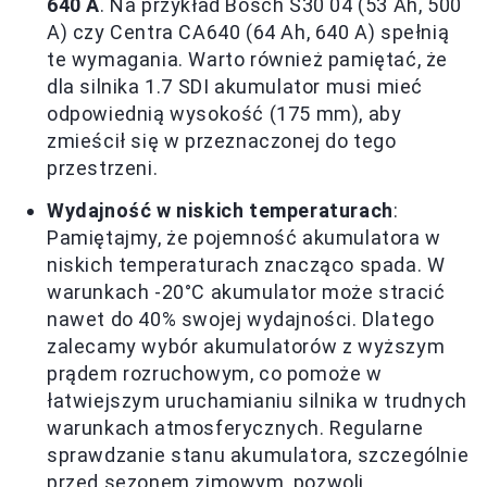
640 A
. Na przykład Bosch S30 04 (53 Ah, 500
A) czy Centra CA640 (64 Ah, 640 A) spełnią
te wymagania. Warto również pamiętać, że
dla silnika 1.7 SDI akumulator musi mieć
odpowiednią wysokość (175 mm), aby
zmieścił się w przeznaczonej do tego
przestrzeni.
Wydajność w niskich temperaturach
:
Pamiętajmy, że pojemność akumulatora w
niskich temperaturach znacząco spada. W
warunkach -20°C akumulator może stracić
nawet do 40% swojej wydajności. Dlatego
zalecamy wybór akumulatorów z wyższym
prądem rozruchowym, co pomoże w
łatwiejszym uruchamianiu silnika w trudnych
warunkach atmosferycznych. Regularne
sprawdzanie stanu akumulatora, szczególnie
przed sezonem zimowym, pozwoli