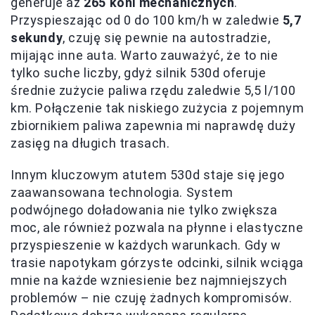
generuje aż
265 koni mechanicznych
.
Przyspieszając od 0 do 100 km/h w zaledwie
5,7
sekundy
, czuję się pewnie na autostradzie,
mijając inne auta. Warto zauważyć, że to nie
tylko suche liczby, gdyż silnik 530d oferuje
średnie zużycie paliwa rzędu zaledwie 5,5 l/100
km. Połączenie tak niskiego zużycia z pojemnym
zbiornikiem paliwa zapewnia mi naprawdę duży
zasięg na długich trasach.
Innym kluczowym atutem 530d staje się jego
zaawansowana technologia. System
podwójnego doładowania nie tylko zwiększa
moc, ale również pozwala na płynne i elastyczne
przyspieszenie w każdych warunkach. Gdy w
trasie napotykam górzyste odcinki, silnik wciąga
mnie na każde wzniesienie bez najmniejszych
problemów – nie czuję żadnych kompromisów.