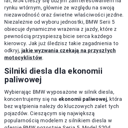
lat, M54 cieszy się dużym zainteresowaniem na
rynku wtórnym, głównie ze względu na swoją
niezawodność oraz świetne właściwości jezdne.
Niezależnie od wyboru jednostki, BMW Serii 5
obiecuje dynamiczne wrażenia z jazdy, które z
pewnością przyspieszą bicie serca każdego
kierowcy. Jak już śledzisz takie zagadnienia to
odkryj,
jakie wyzwania czekają na przyszłych
motocyklistów
.
Silniki diesla dla ekonomii
paliwowej
Wybierając BMW wyposażone w silnik diesla,
koncentrujemy się na
ekonomii paliwowej
, która
bez wątpienia należy do kluczowych zalet tych
pojazdów. Cieszącym się największą
popularnością modelem z silnikiem diesla w
ofercie BMW pozostaje Seria 5. Model 520d