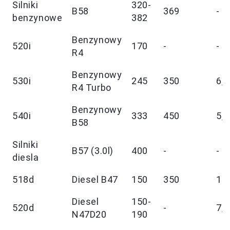
Silniki
320-
B58
369
-
benzynowe
382
Benzynowy
520i
170
-
-
R4
Benzynowy
530i
245
350
6,1
R4 Turbo
Benzynowy
540i
333
450
5,0
B58
Silniki
B57 (3.0l)
400
-
-
diesla
518d
Diesel B47
150
350
10
Diesel
150-
520d
-
7,5
N47D20
190