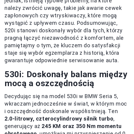
jednak, istnieją typowe problemy, na które
należy zwrócić uwagę, takie jak awarie cewek
zapłonowych czy wtryskiwaczy, które mogą
wystąpić z upływem czasu. Podsumowując,
520i stanowi doskonały wybór dla tych, którzy
pragną łączyć niezawodność z komfortem, ale
pamiętajmy o tym, że kluczem do satysfakcji
staje się wybór egzemplarza z historią, która
gwarantuje odpowiednie serwisowanie auta.
530i: Doskonały balans między
mocą a oszczędnością
Decydując się na model 530i w BMW Seria 5,
wkraczam jednocześnie w świat, w którym moc
i oszczędność doskonale współistnieją. Ten
2.0-litrowy, czterocylindrowy silnik turbo
,
generujący aż
245 KM oraz 350 Nm momentu
obrotowego
, umożliwia mi przyspieszenie od 0