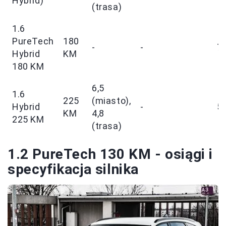
Hybrid)
(trasa)
1.6
PureTech
180
-
-
7
Hybrid
KM
180 KM
6,5
1.6
225
(miasto),
Hybrid
-
5
KM
4,8
225 KM
(trasa)
1.2 PureTech 130 KM - osiągi i
specyfikacja silnika