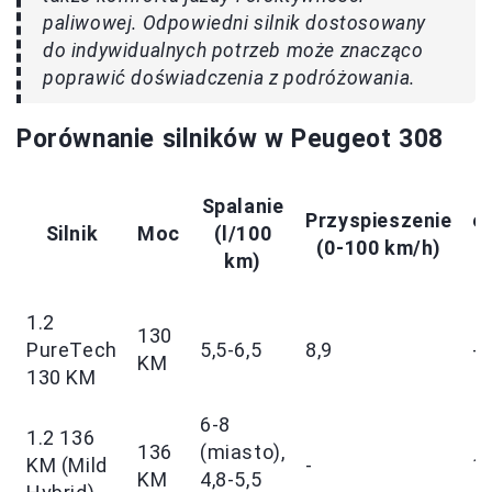
paliwowej. Odpowiedni silnik dostosowany
do indywidualnych potrzeb może znacząco
poprawić doświadczenia z podróżowania.
Porównanie silników w Peugeot 308
Spalanie
Przyspieszenie
e
Silnik
Moc
(l/100
(0-100 km/h)
km)
1.2
130
PureTech
5,5-6,5
8,9
-
KM
130 KM
6-8
1.2 136
136
(miasto),
KM (Mild
-
1
KM
4,8-5,5