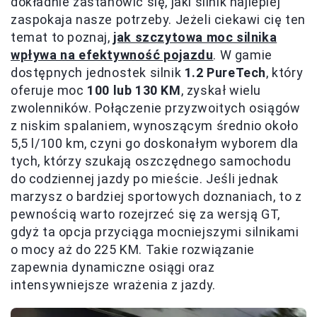
dokładnie zastanowić się, jaki silnik najlepiej
zaspokaja nasze potrzeby. Jeżeli ciekawi cię ten
temat to poznaj,
jak szczytowa moc silnika
wpływa na efektywność pojazdu
. W gamie
dostępnych jednostek silnik
1.2 PureTech
, który
oferuje moc
100 lub 130 KM
, zyskał wielu
zwolenników. Połączenie przyzwoitych osiągów
z niskim spalaniem, wynoszącym średnio około
5,5 l/100 km, czyni go doskonałym wyborem dla
tych, którzy szukają oszczędnego samochodu
do codziennej jazdy po mieście. Jeśli jednak
marzysz o bardziej sportowych doznaniach, to z
pewnością warto rozejrzeć się za wersją GT,
gdyż ta opcja przyciąga mocniejszymi silnikami
o mocy aż do 225 KM. Takie rozwiązanie
zapewnia dynamiczne osiągi oraz
intensywniejsze wrażenia z jazdy.