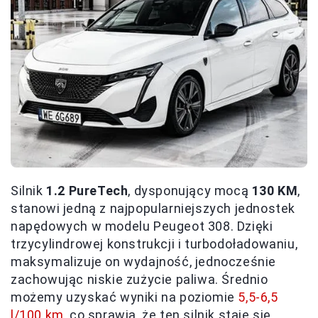
Silnik
1.2 PureTech
, dysponujący mocą
130 KM
,
stanowi jedną z najpopularniejszych jednostek
napędowych w modelu Peugeot 308. Dzięki
trzycylindrowej konstrukcji i turbodoładowaniu,
maksymalizuje on wydajność, jednocześnie
zachowując niskie zużycie paliwa. Średnio
możemy uzyskać wyniki na poziomie
5,5-6,5
l/100 km
, co sprawia, że ten silnik staje się