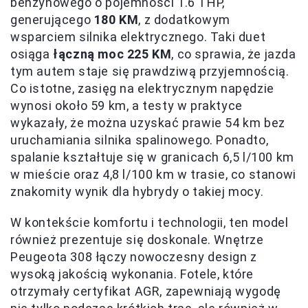
benzynowego o pojemności 1.6 THP,
generującego
180 KM
, z dodatkowym
wsparciem silnika elektrycznego. Taki duet
osiąga
łączną moc 225 KM
, co sprawia, że jazda
tym autem staje się prawdziwą przyjemnością.
Co istotne, zasięg na elektrycznym napędzie
wynosi około 59 km, a testy w praktyce
wykazały, że można uzyskać prawie 54 km bez
uruchamiania silnika spalinowego. Ponadto,
spalanie kształtuje się w granicach 6,5 l/100 km
w mieście oraz 4,8 l/100 km w trasie, co stanowi
znakomity wynik dla hybrydy o takiej mocy.
W kontekście komfortu i technologii, ten model
również prezentuje się doskonale. Wnętrze
Peugeota 308 łączy nowoczesny design z
wysoką jakością wykonania. Fotele, które
otrzymały certyfikat AGR, zapewniają wygodę