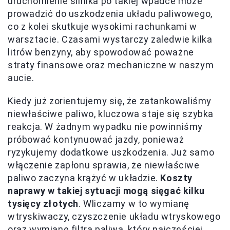
uruchomienie silnika po takiej wpadce może
prowadzić do uszkodzenia układu paliwowego,
co z kolei skutkuje wysokimi rachunkami w
warsztacie. Czasami wystarczy zaledwie kilka
litrów benzyny, aby spowodować poważne
straty finansowe oraz mechaniczne w naszym
aucie.
Kiedy już zorientujemy się, że zatankowaliśmy
niewłaściwe paliwo, kluczowa staje się szybka
reakcja. W żadnym wypadku nie powinniśmy
próbować kontynuować jazdy, ponieważ
ryzykujemy dodatkowe uszkodzenia. Już samo
włączenie zapłonu sprawia, że niewłaściwe
paliwo zaczyna krążyć w układzie.
Koszty
naprawy w takiej sytuacji mogą sięgać kilku
tysięcy złotych
. Wliczamy w to wymianę
wtryskiwaczy, czyszczenie układu wtryskowego
oraz wymianę filtra paliwa, który najczęściej