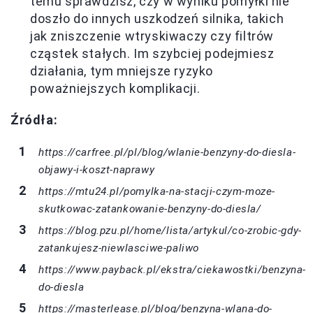
temu sprawdzisz, czy w wyniku pomyłki nie
doszło do innych uszkodzeń silnika, takich
jak zniszczenie wtryskiwaczy czy filtrów
cząstek stałych. Im szybciej podejmiesz
działania, tym mniejsze ryzyko
poważniejszych komplikacji.
Źródła:
https://carfree.pl/pl/blog/wlanie-benzyny-do-diesla-
objawy-i-koszt-naprawy
https://mtu24.pl/pomylka-na-stacji-czym-moze-
skutkowac-zatankowanie-benzyny-do-diesla/
https://blog.pzu.pl/home/lista/artykul/co-zrobic-gdy-
zatankujesz-niewlasciwe-paliwo
https://www.payback.pl/ekstra/ciekawostki/benzyna-
do-diesla
https://masterlease.pl/blog/benzyna-wlana-do-