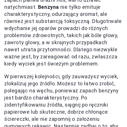
natychmiast.
Benzyna
nie tylko emituje
charakterystyczny, odurzający aromat, ale
również jest substancją toksyczną. Długotrwałe
wdychanie jej oparów prowadzi do różnych
problemów zdrowotnych, takich jak bóle głowy,
zawroty głowy, a w skrajnych przypadkach
nawet utrata przytomności. Dlatego niezwykle
ważne jest, by zareagować od razu, zwłaszcza
kiedy wyciek jest świeżym problemem.
W pierwszej kolejności, gdy zauważysz wyciek,
zlokalizuj jego źródło. Możesz to łatwo zrobić,
polegając na węchu, ponieważ zapach benzyny
jest bardzo charakterystyczny. Po
zidentyfikowaniu źródła, sięgnij po ręczniki
papierowe lub skuteczne, dobrze chłonące
ściereczki, ale nie zapomnij o założeniu
gumowych rękawic. Następnie zadbaj o to, aby