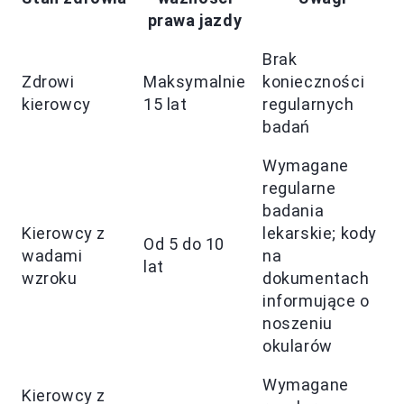
prawa jazdy
Brak
Zdrowi
Maksymalnie
konieczności
kierowcy
15 lat
regularnych
badań
Wymagane
regularne
badania
Kierowcy z
lekarskie; kody
Od 5 do 10
wadami
na
lat
wzroku
dokumentach
informujące o
noszeniu
okularów
Wymagane
Kierowcy z