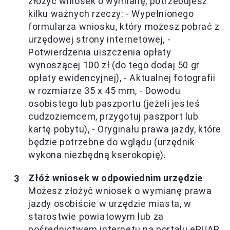
złożyć wniosek o wymianę, potrzebujesz
kilku ważnych rzeczy: - Wypełnionego
formularza wniosku, który możesz pobrać z
urzędowej strony internetowej, -
Potwierdzenia uiszczenia opłaty
wynoszącej 100 zł (do tego dodaj 50 gr
opłaty ewidencyjnej), - Aktualnej fotografii
w rozmiarze 35 x 45 mm, - Dowodu
osobistego lub paszportu (jeżeli jesteś
cudzoziemcem, przygotuj paszport lub
kartę pobytu), - Oryginału prawa jazdy, które
będzie potrzebne do wglądu (urzędnik
wykona niezbędną kserokopię).
Złóż wniosek w odpowiednim urzędzie
Możesz złożyć wniosek o wymianę prawa
jazdy osobiście w urzędzie miasta, w
starostwie powiatowym lub za
pośrednictwem internetu na portalu ePUAP.