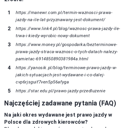
https://manewr.com.pl/termin-waznosci-prawa-
jazdy-na-ile-lat-przyznawany-jest-dokument/
https://www.link4.pl/blog/waznosc-prawa-jazdy-ile-
trwa-i-kiedy-wyrobic-nowy-dokument
https://www.money.pl/gospodarka/bezterminowe-
prawa-jazdy-straca-waznosc-o-tych-datach-nalezy-
pamietac-6914850890381984a.html
https://yanosik.pl/blog/terminowe-prawo-jazdy-w-
jakich-sytuacjach-jest-wydawane-i-co-dalej-
cvp6rjsguif7ven5p56afyga
https://star.edu.pl/prawo-jazdy-przedluzenie
Najczęściej zadawane pytania (FAQ)
Na jaki okres wydawane jest prawo jazdy w
Polsce dla zdrowych kierowców?