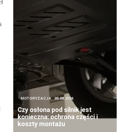
zł
i
MOTORYZACJA
05.08.2026
z
Czy osłona pod silnik jest
konieczna: ochrona części i
koszty montażu