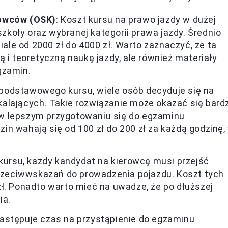
rowców (OSK)
: Koszt kursu na prawo jazdy w dużej
szkoły oraz wybranej kategorii prawa jazdy. Średnio
le od 2000 zł do 4000 zł. Warto zaznaczyć, że ta
 i teoretyczną naukę jazdy, ale również materiały
gzamin.
 podstawowego kursu, wiele osób decyduje się na
alających. Takie rozwiązanie może okazać się bard
w lepszym przygotowaniu się do egzaminu
n wahają się od 100 zł do 200 zł za każdą godzinę,
 kursu, każdy kandydat na kierowcę musi przejść
 przeciwwskazań do prowadzenia pojazdu. Koszt tych
ł. Ponadto warto mieć na uwadze, że po dłuższej
ia.
następuje czas na przystąpienie do egzaminu