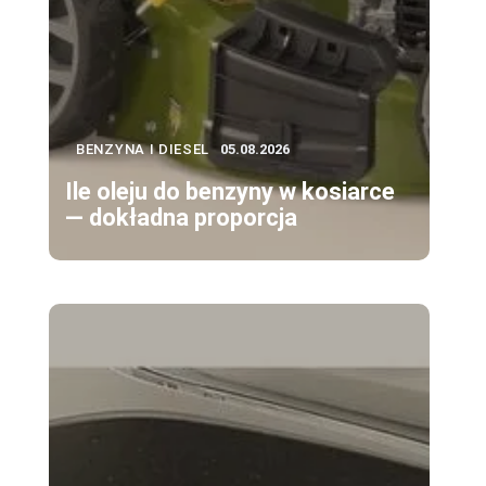
BENZYNA I DIESEL
05.08.2026
Ile oleju do benzyny w kosiarce
— dokładna proporcja