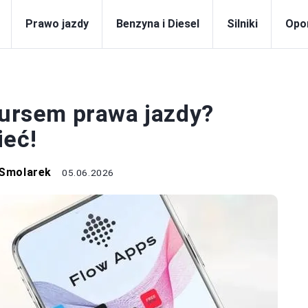
Prawo jazdy
Benzyna i Diesel
Silniki
Opo
RAWO JAZDY
kursem prawa jazdy?
ieć!
 Smolarek
05.06.2026