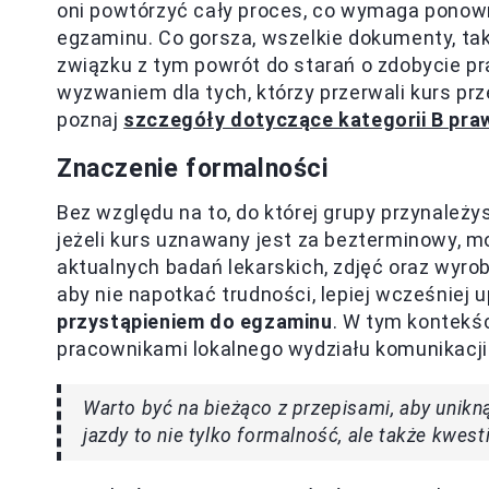
oni powtórzyć cały proces, co wymaga ponow
egzaminu. Co gorsza, wszelkie dokumenty, tak
związku z tym powrót do starań o zdobycie pr
wyzwaniem dla tych, którzy przerwali kurs prz
poznaj
szczegóły dotyczące kategorii B pra
Znaczenie formalności
Bez względu na to, do której grupy przynależ
jeżeli kurs uznawany jest za bezterminowy, 
aktualnych badań lekarskich, zdjęć oraz wyro
aby nie napotkać trudności, lepiej wcześniej
przystąpieniem do egzaminu
. W tym kontekś
pracownikami lokalnego wydziału komunikacji
Warto być na bieżąco z przepisami, aby unik
jazdy to nie tylko formalność, ale także kwes