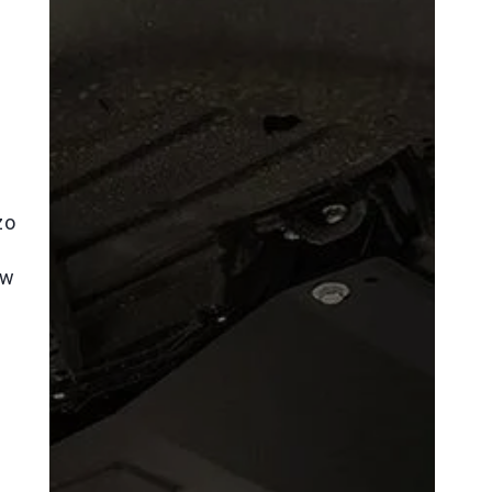
zo
 w